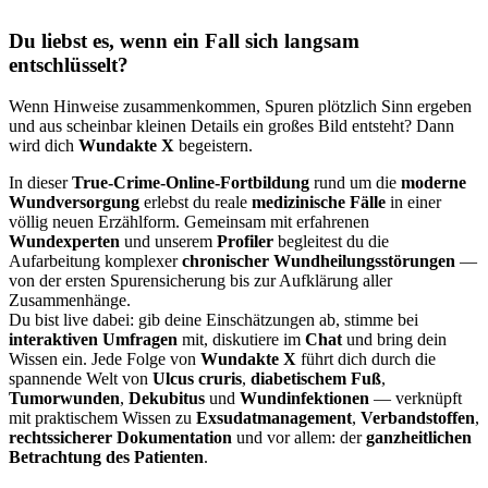
Du liebst es, wenn ein Fall sich langsam
entschlüsselt?
Wenn Hinweise zusammenkommen, Spuren plötzlich Sinn ergeben
und aus scheinbar kleinen Details ein großes Bild entsteht? Dann
wird dich
Wundakte X
begeistern.
In dieser
True-Crime-Online-Fortbildung
rund um die
moderne
Wundversorgung
erlebst du reale
medizinische Fälle
in einer
völlig neuen Erzählform. Gemeinsam mit erfahrenen
Wundexperten
und unserem
Profiler
begleitest du die
Aufarbeitung komplexer
chronischer Wundheilungsstörungen
—
von der ersten Spurensicherung bis zur Aufklärung aller
Zusammenhänge.
Du bist live dabei: gib deine Einschätzungen ab, stimme bei
interaktiven Umfragen
mit, diskutiere im
Chat
und bring dein
Wissen ein. Jede Folge von
Wundakte X
führt dich durch die
spannende Welt von
Ulcus cruris
,
diabetischem Fuß
,
Tumorwunden
,
Dekubitus
und
Wundinfektionen
— verknüpft
mit praktischem Wissen zu
Exsudatmanagement
,
Verbandstoffen
,
rechtssicherer Dokumentation
und vor allem: der
ganzheitlichen
Betrachtung des Patienten
.